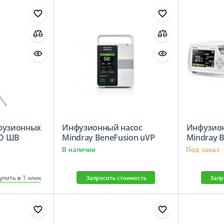
фузионных
Инфузионный насос
Инфузио
О ШВ
Mindray BeneFusion uVP
Mindray B
В наличии
Под заказ
упить в 1 клик
Запросить стоимость
Запр