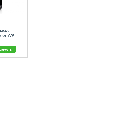
асос
ion iVP
тоимость