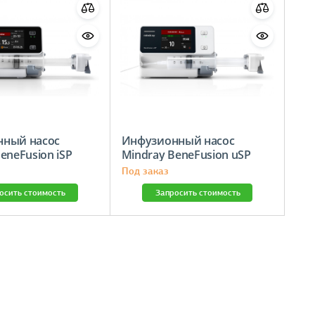
нный насос
Инфузионный насос
eneFusion iSP
Mindray BeneFusion uSP
Под заказ
осить стоимость
Запросить стоимость