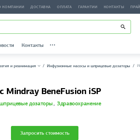
О КОМПАНИИ
ДОСТАВКА
ОПЛАТА
ГАРАНТИИ
КОНТАКТЫ
ПРА
овости
Контакты
И
логия и реанимация
Инфузионные насосы и шприцевые дозаторы
 Mindray BeneFusion iSP
 шприцевые дозаторы
,
Здравоохранение
Запросить стоимость