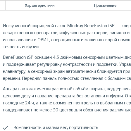
Характеристики
Применение
Инфузионный шприцевой насос Mindray BeneFusion iSP — совре
лекарственных препаратов, инфузионных растворов, липидов и
использования в ОРИТ, операционных и машинах скорой помощи
точность инфузии.
BeneFusion iSP оснащён 4,3 дюймовым сенсорным цветным дис
и поддерживает регулировку контрастности и подсветки. Упра
клавиатуру, а сенсорный экран автоматически блокируется при
времени. Передняя панель полностью стеклянная с большим св
Аппарат автоматически распознаёт объём шприца, поддержива
целевую дозу и название препарата без остановки инфузии. 
последние 24 ч, а также возможен контроль по выбранным пе
поддерживает не менее 30 цветов для обозначения различных 
Компактность и малый вес, портативность.