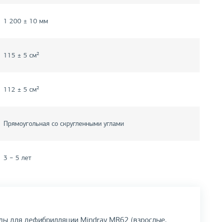
1 200 ± 10 мм
115 ± 5 см²
112 ± 5 см²
Прямоугольная со скругленными углами
3 − 5 лет
оды для дефибрилляции Mindray MR62 (взрослые,