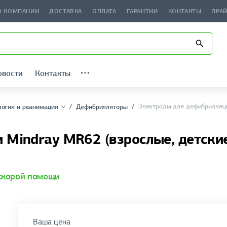
О КОМПАНИИ
ДОСТАВКА
ОПЛАТА
ГАРАНТИИ
КОНТАКТЫ
ПРА
овости
Контакты
Электроды для дефибрилляци
логия и реанимация
Дефибрилляторы
Mindray MR62 (взрослые, детские
скорой помощи
Ваша цена