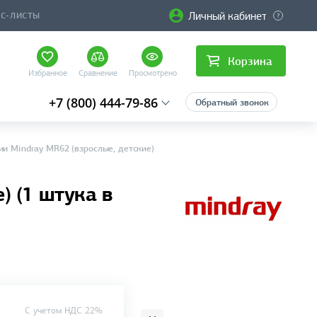
Личный кабинет
ЙС-ЛИСТЫ
Корзина
Избранное
Сравнение
Просмотрено
+7 (800) 444-79-86
Обратный звонок
и Mindray MR62 (взрослые, детские)
) (1 штука в
C учетом НДС 22%