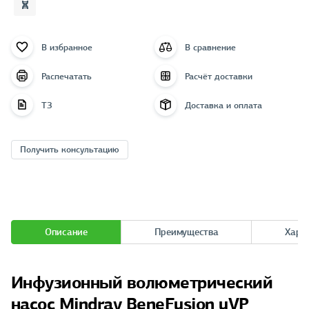
В избранное
В сравнение
Распечатать
Расчёт доставки
ТЗ
Доставка и оплата
Получить консультацию
Описание
Преимущества
Хара
Инфузионный волюметрический
насос Mindray BeneFusion uVP