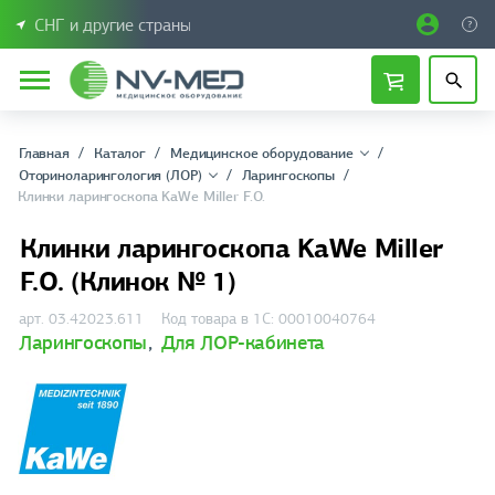
СНГ и другие страны
Главная
Каталог
Медицинское оборудование
Оториноларингология (ЛОР)
Ларингоскопы
Клинки ларингоскопа KaWe Miller F.O.
Клинки ларингоскопа KaWe Miller
F.O. (Клинок № 1)
арт. 03.42023.611
Код товара в 1С: 00010040764
Ларингоскопы
,
Для ЛОР-кабинета