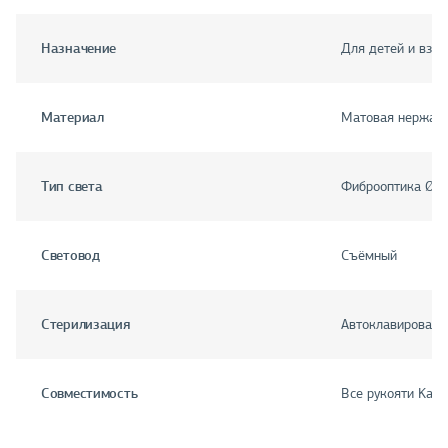
Назначение
Для детей и взро
Материал
Матовая нержав
Тип света
Фиброоптика Ø 4
Световод
Съёмный
Стерилизация
Автоклавировани
Совместимость
Все рукояти KaWe