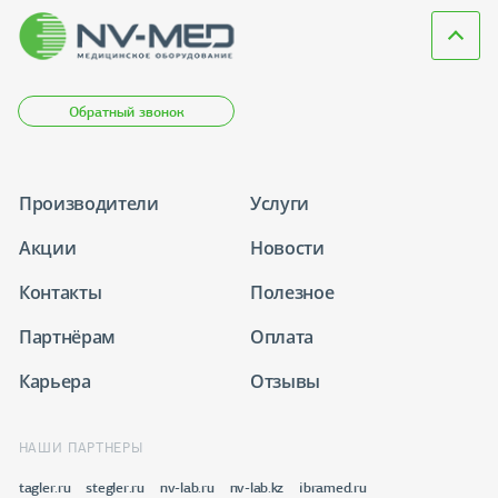
Обратный звонок
Производители
Услуги
Акции
Новости
Контакты
Полезное
Партнёрам
Оплата
Карьера
Отзывы
НАШИ ПАРТНЕРЫ
tagler.ru
stegler.ru
nv-lab.ru
nv-lab.kz
ibramed.ru