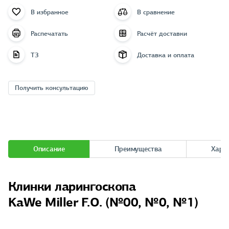
В избранное
В сравнение
Распечатать
Расчёт доставки
ТЗ
Доставка и оплата
Получить консультацию
Описание
Преимущества
Хара
Клинки ларингоскопа
KaWe Miller F.O. (№00, №0, №1)