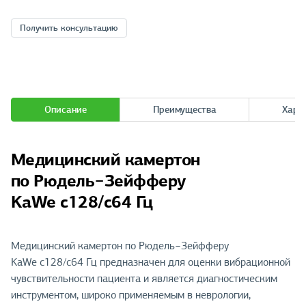
Получить консультацию
Описание
Преимущества
Хара
Медицинский камертон
по Рюдель−Зейфферу
KaWe c128/c64 Гц
Медицинский камертон по Рюдель−Зейфферу
KaWe c128/c64 Гц предназначен для оценки вибрационной
чувствительности пациента и является диагностическим
инструментом, широко применяемым в неврологии,