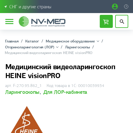
СНГ и другие страны
Главная
Каталог
Медицинское оборудование
Оториноларингология (ЛОР)
Ларингоскопы
Медицинский видеоларингоскоп HEINE visionPRO
Медицинский видеоларингоскоп
HEINE visionPRO
арт. F-270.95.862_1
Код товара в 1С: 00010039934
Ларингоскопы
,
Для ЛОР-кабинета