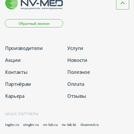
Обратный звонок
Производители
Услуги
Акции
Новости
Контакты
Полезное
Партнёрам
Оплата
Карьера
Отзывы
НАШИ ПАРТНЕРЫ
tagler.ru
stegler.ru
nv-lab.ru
nv-lab.kz
ibramed.ru