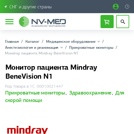
СНГ и другие страны
Главная
Каталог
Медицинское оборудование
Анестезиология и реанимация
Прикроватные мониторы
Монитор пациента Mindray BeneVision N1
Монитор пациента Mindray
BeneVision N1
Код товара в 1С: 00010021447
Прикроватные мониторы
,
Здравоохранение
,
Для
скорой помощи