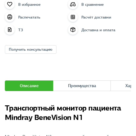
В избранное
В сравнение
Распечатать
Расчёт доставки
ТЗ
Доставка и оплата
Получить консультацию
Описание
Преимущества
Хара
Транспортный монитор пациента
Mindray BeneVision N1