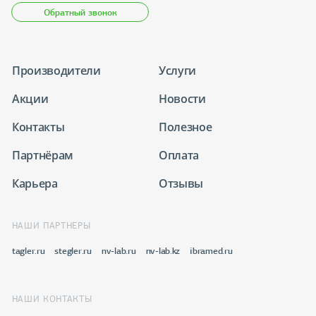
Обратный звонок
Производители
Услуги
Акции
Новости
Контакты
Полезное
Партнёрам
Оплата
Карьера
Отзывы
НАШИ ПАРТНЕРЫ
tagler.ru
stegler.ru
nv-lab.ru
nv-lab.kz
ibramed.ru
НАШИ КОНТАКТЫ