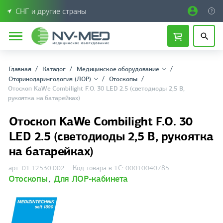
СНГ и другие страны
Главная
Каталог
Медицинское оборудование
Оториноларингология (ЛОР)
Отоскопы
Отоскоп KaWe Combilight F.O. 30 LED 2.5 (светодиоды 2,5 В,
рукоятка на батарейках)
Отоскоп KaWe Combilight F.O. 30
LED 2.5 (светодиоды 2,5 В, рукоятка
на батарейках)
арт. 01.12530.002
Код товара в 1С: 00010040785
Отоскопы
,
Для ЛОР-кабинета