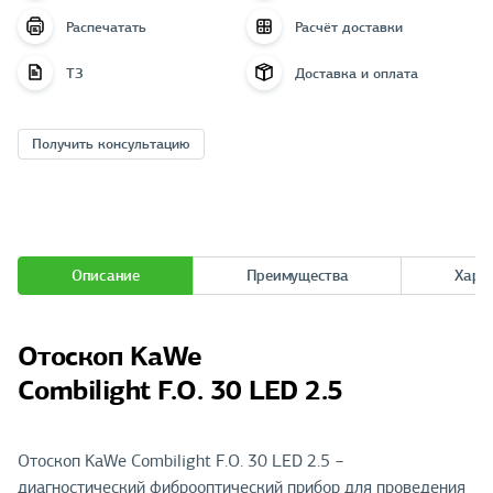
Распечатать
Расчёт доставки
ТЗ
Доставка и оплата
Получить консультацию
Описание
Преимущества
Хара
Отоскоп KaWe
Combilight F.O. 30 LED 2.5
Отоскоп KaWe Combilight F.O. 30 LED 2.5 −
диагностический фиброоптический прибор для проведения