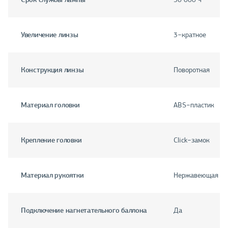
Увеличение линзы
3−кратное
Конструкция линзы
Поворотная
Материал головки
ABS−пластик
Крепление головки
Click−замок
Материал рукоятки
Нержавеющая ст
Подключение нагнетательного баллона
Да