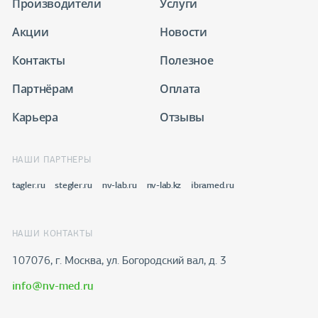
Производители
Услуги
Акции
Новости
Контакты
Полезное
Партнёрам
Оплата
Карьера
Отзывы
НАШИ ПАРТНЕРЫ
tagler.ru
stegler.ru
nv-lab.ru
nv-lab.kz
ibramed.ru
НАШИ КОНТАКТЫ
107076, г. Москва, ул. Богородский вал, д. 3
info@nv-med.ru