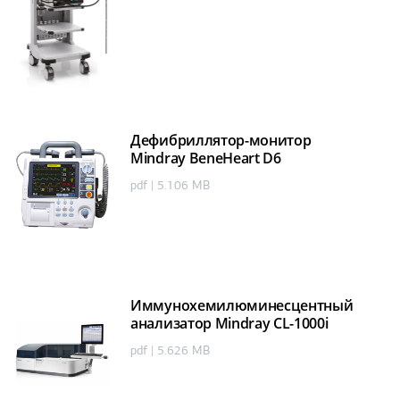
Дефибриллятор-монитор
Mindray BeneHeart D6
pdf | 5.106 MB
Иммунохемилюминесцентный
анализатор Mindray CL-1000i
pdf | 5.626 MB