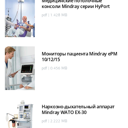
Медицинские потолочные
консоли Mindray серии HyPort
pdf | 1.428 MB
Мониторы пациента Mindray ePM
10/12/15
pdf | 0.456 MB
Наркозно-дыхательный аппарат
Mindray WATO EX-30
pdf | 2.222 MB