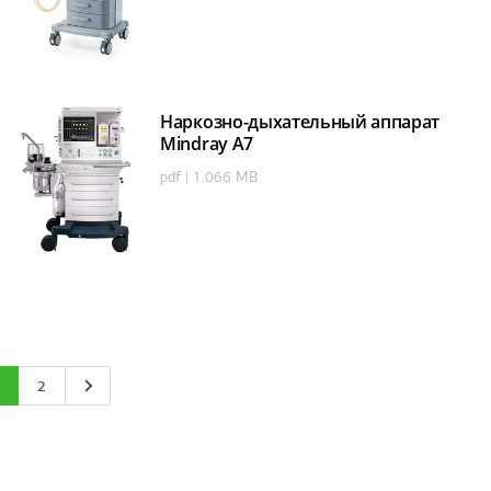
Наркозно-дыхательный аппарат
Mindray А7
pdf | 1.066 MB
1
2