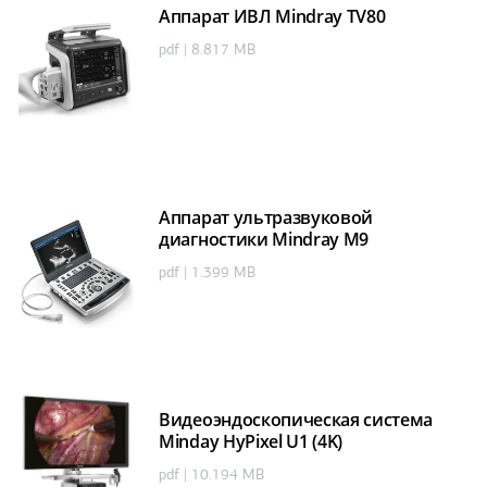
Аппарат ИВЛ Mindray TV80
pdf | 8.817 MB
Аппарат ультразвуковой
диагностики Mindray M9
pdf | 1.399 MB
Видеоэндоскопическая система
Minday HyPixel U1 (4K)
pdf | 10.194 MB