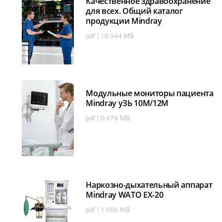
Качественное здравоохранение
для всех. Общий каталог
продукции Mindray
pdf | 10.544 MB
Модульные мониторы пациента
Mindray уЗЬ 10M/12M
pdf | 0.479 MB
Наркозно-дыхательный аппарат
Mindray WATO EX-20
pdf | 1.586 MB