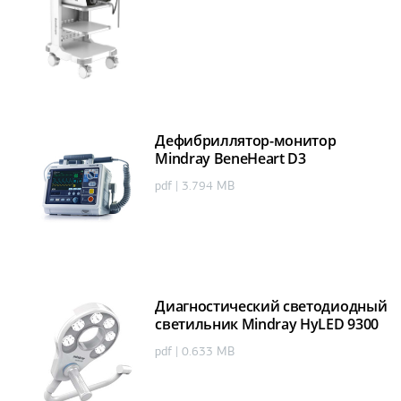
Дефибриллятор-монитор
Mindray BeneHeart D3
pdf | 3.794 MB
Диагностический светодиодный
светильник Mindray HyLED 9300
pdf | 0.633 MB