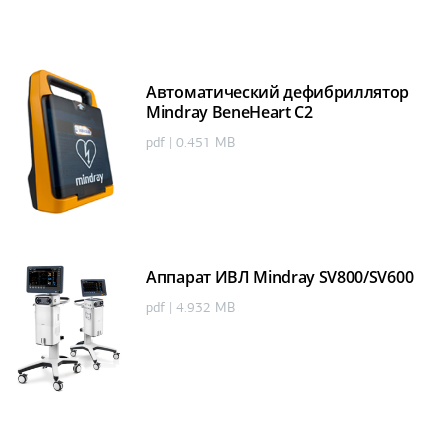
Автоматический дефибриллятор
Mindray BeneHeart C2
pdf | 0.451 MB
Аппарат ИВЛ Mindray SV800/SV600
pdf | 4.932 MB