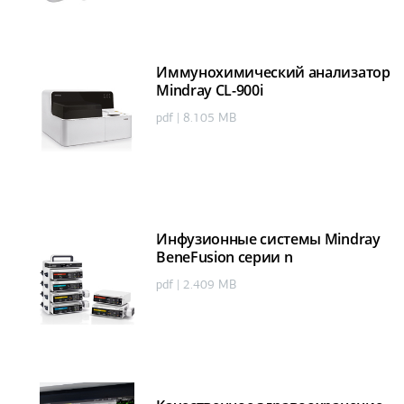
Иммунохимический анализатор
Mindray CL-900i
pdf | 8.105 MB
Инфузионные системы Mindray
BeneFusion серии n
pdf | 2.409 MB