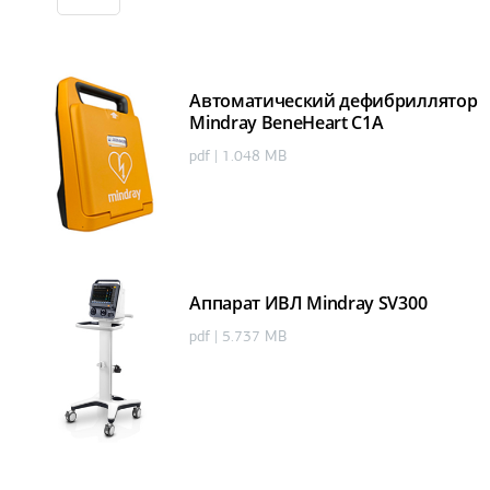
Автоматический дефибриллятор
Mindray BeneHeart C1A
pdf | 1.048 MB
Аппарат ИВЛ Mindray SV300
pdf | 5.737 MB