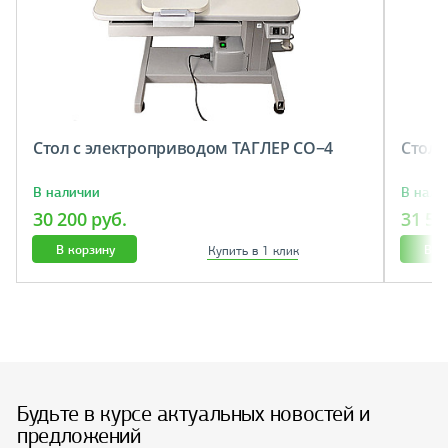
Стол с электроприводом ТАГЛЕР СО−4
Cтол 
В наличии
В нали
30 200 руб.
31 50
В корзину
В к
Купить в 1 клик
Будьте в курсе актуальных новостей и
предложений