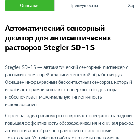
Описание
Преимущества
Хара
Автоматический сенсорный
дозатор для антисептических
растворов Stegler SD−1S
Stegler SD−1S — автоматический сенсорный диспенсер с
распылителем-спрей для гигиенической обработки рук.
Оснащён инфракрасным бесконтактным сенсором, который
исключает прямой контакт с поверхностью дозатора
и обеспечивает максимальную гигиеничность
использования.
Спрей-насадка равномерно покрывает поверхность ладони,
повышая эффективность обеззараживания и снижая расход
антисептика до 2 раз по сравнению с капельными
дозаторами. Устройство работает от сети при помощи