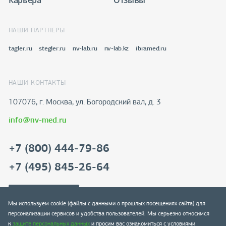
НАШИ ПАРТНЕРЫ
tagler.ru
stegler.ru
nv-lab.ru
nv-lab.kz
ibramed.ru
НАШИ КОНТАКТЫ
107076, г. Москва, ул. Богородский вал, д. 3
info@nv-med.ru
+7 (800) 444-79-86
+7 (495) 845-26-64
Скачать реквизиты
Мы используем cookie (файлы с данными о прошлых посещениях сайта) для
персонализации сервисов и удобства пользователей. Мы серьезно относимся
к
защите персональных данных
и просим вас ознакомиться с условиями