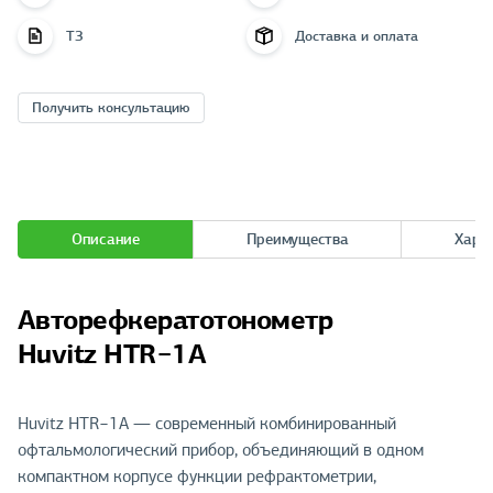
ТЗ
Доставка и оплата
Получить консультацию
Описание
Преимущества
Хара
Автореф­керато­тонометр
Huvitz HTR−1A
Huvitz HTR−1A — современный комбинированный
офтальмологический прибор, объединяющий в одном
компактном корпусе функции рефрактометрии,