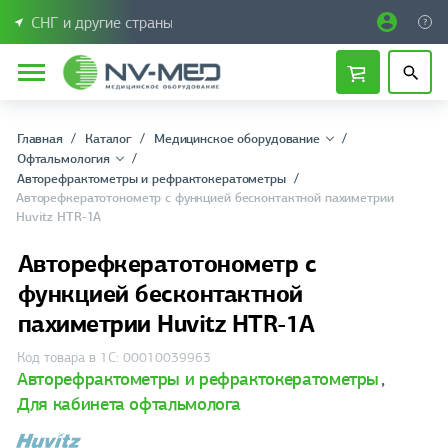
СНГ и другие страны
Главная
Каталог
Медицинское оборудование
Офтальмология
Авторефрактометры и рефрактокератометры
Авторефкератотонометр с функцией бесконтактной пахиметрии
Huvitz HTR-1A
Авторефкератотонометр с
функцией бесконтактной
пахиметрии Huvitz HTR-1A
Код товара в 1С: 00010039963
Авторефрактометры и рефрактокератометры
,
Для кабинета офтальмолога