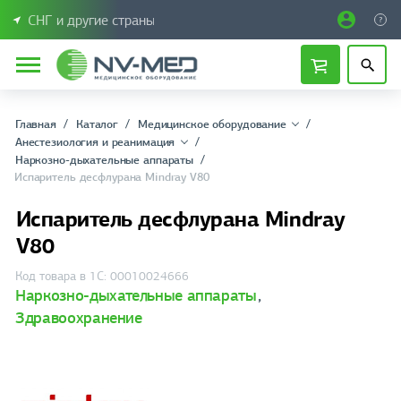
СНГ и другие страны
Главная
Каталог
Медицинское оборудование
Анестезиология и реанимация
Наркозно-дыхательные аппараты
Испаритель десфлурана Mindray V80
Испаритель десфлурана Mindray
V80
Код товара в 1С: 00010024666
Наркозно-дыхательные аппараты
,
Здравоохранение