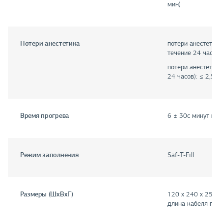
мин)
Потери анестетика
потери анестетик
течение 24 часов)
потери анестетик
24 часов): ≤ 2,5 
Время прогрева
6 ± 30с минут пр
Режим заполнения
Saf-T-Fill
Размеры (ШхВхГ)
120 х 240 х 250 
длина кабеля пи