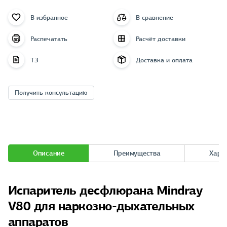
В избранное
В сравнение
Распечатать
Расчёт доставки
ТЗ
Доставка и оплата
Получить консультацию
Описание
Преимущества
Хара
Испаритель десфлюрана Mindray
V80 для наркозно-дыхательных
аппаратов