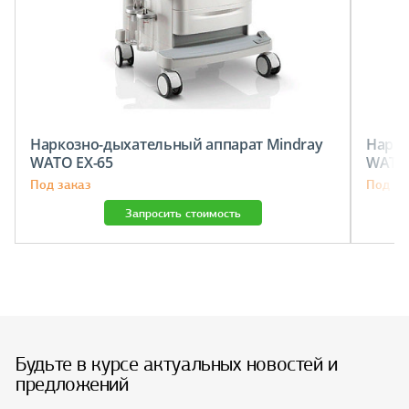
Наркозно-дыхательный аппарат Mindray
Нарко
WATO EX-65
WATO 
Под заказ
Под за
Запросить стоимость
Будьте в курсе актуальных новостей и
предложений