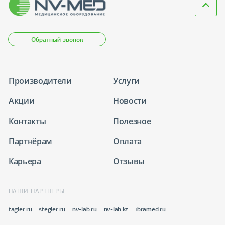
Обратный звонок
Производители
Услуги
Акции
Новости
Контакты
Полезное
Партнёрам
Оплата
Карьера
Отзывы
НАШИ ПАРТНЕРЫ
tagler.ru
stegler.ru
nv-lab.ru
nv-lab.kz
ibramed.ru