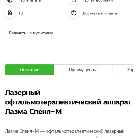
Распечатать
Расчёт доставки
ТЗ
Доставка и оплата
Получить консультацию
Описание
Преимущества
Хара
Лазерный
офтальмотерапевтический аппарат
Лазма Спекл−М
Лазма Спекл−М — офтальмотерапевтический лазерный