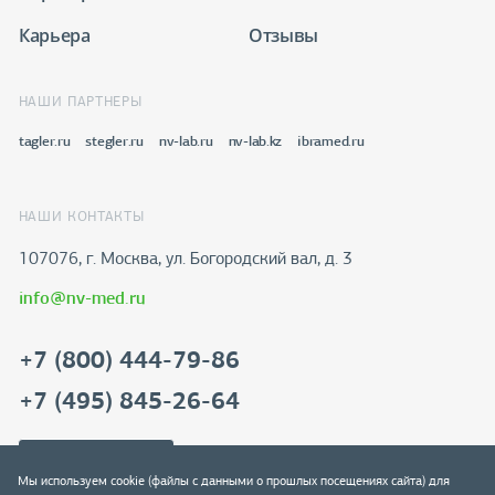
Карьера
Отзывы
НАШИ ПАРТНЕРЫ
tagler.ru
stegler.ru
nv-lab.ru
nv-lab.kz
ibramed.ru
НАШИ КОНТАКТЫ
107076, г. Москва, ул. Богородский вал, д. 3
info@nv-med.ru
+7 (800) 444-79-86
+7 (495) 845-26-64
Скачать реквизиты
Мы используем cookie (файлы с данными о прошлых посещениях сайта) для