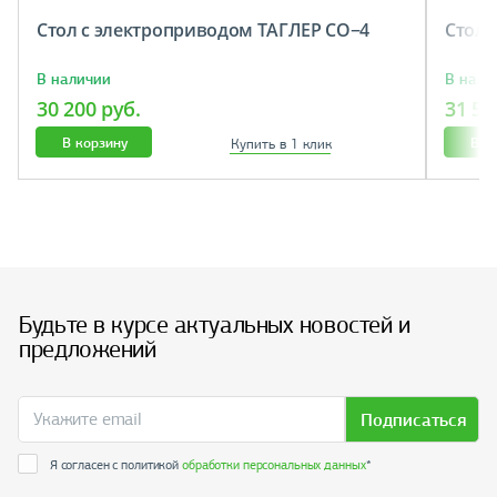
Стол с электроприводом ТАГЛЕР СО−4
Cтол 
В наличии
В нали
30 200 руб.
31 50
В корзину
В к
Купить в 1 клик
Будьте в курсе актуальных новостей и
предложений
Подписаться
Я согласен с политикой
обработки персональных данных
*