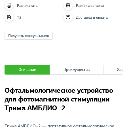
Распечатать
Расчёт доставки
ТЗ
Доставка и оплата
Получить консультацию
Описание
Преимущества
Хара
Офтальмологическое устройство
для фотомагнитной стимуляции
Трима АМБЛИО−2
Трима АМБЛИО−2 — портативное офтальмологическое