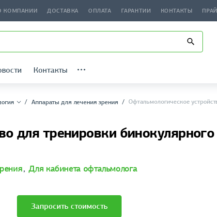
О КОМПАНИИ
ДОСТАВКА
ОПЛАТА
ГАРАНТИИ
КОНТАКТЫ
ПРА
овости
Контакты
Офтальмологическое устройст
логия
Аппараты для лечения зрения
во для тренировки бинокулярного
зрения
,
Для кабинета офтальмолога
Запросить стоимость