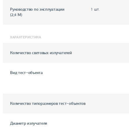
Руководство по эксплуатации
1 шт.
(2,4 М)
ХАРАКТЕРИСТИКА
Количество световых излучателей
Вид тест−объекта
Количество типоразмеров тест−объектов
Диаметр излучателя