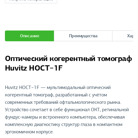
Описание
Преимущества
Хара
Оптический когерентный томограф
Huvitz HOCT−1F
Huvitz HOCT−1F — мультимодальный оптический
когерентный томограф, разработанный с учётом
современных требований офтальмологического рынка.
Устройство сочетает в себе функционал ОКТ, ретинальной
фундус-камеры и встроенного компьютера, обеспечивая
комплексную диагностику структур глаза в компактном
эргономичном корпусе.