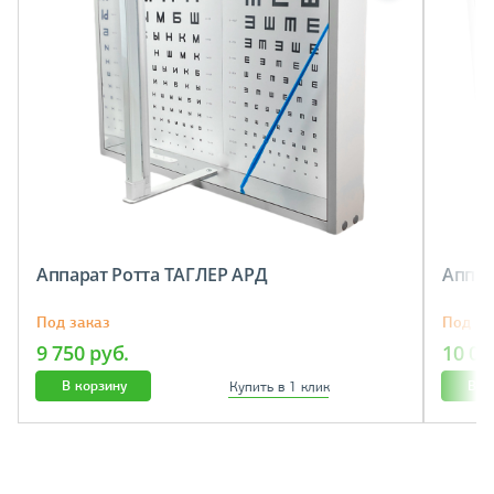
Аппарат Ротта ТАГЛЕР АРД
Аппар
Под заказ
Под за
9 750 руб.
10 07
В корзину
В к
Купить в 1 клик