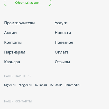
Обратный звонок
Производители
Услуги
Акции
Новости
Контакты
Полезное
Партнёрам
Оплата
Карьера
Отзывы
НАШИ ПАРТНЕРЫ
tagler.ru
stegler.ru
nv-lab.ru
nv-lab.kz
ibramed.ru
НАШИ КОНТАКТЫ