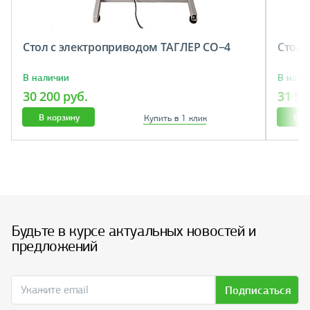
Стол с электроприводом ТАГЛЕР СО−4
Cтол 
В наличии
В нали
30 200 руб.
31 50
В корзину
В к
Купить в 1 клик
Будьте в курсе актуальных новостей и
предложений
Подписаться