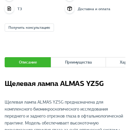
ТЗ
Доставка и оплата
Получить консультацию
Описание
Преимущества
Хара
Щелевая лампа ALMAS YZ5G
Щелевая лампа ALMAS YZ5G предназначена для
комплексного биомикроскопического исследования
переднего и заднего отрезков глаза в офтальмологической
практике. Модель обеспечивает высокоточную
визуализацию структур глаза за счёт оптической системы