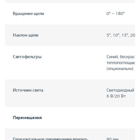
Вращение щели
0° − 180°
Наклон щели
5°, 10°, 15°, 20°
Светофильтры
Синий, бескрасны
теплопоглощающи
(опционально)
Источник света
Светодиодный 3.
6 В/20 Вт
Перемещения
Горизонтальное перемещение вперед-
90 мм