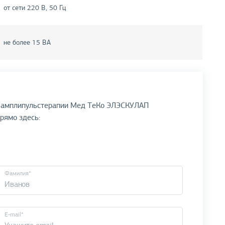
от сети 220 В, 50 Гц
не более 15 ВА
ат амплипульстерапии Мед ТеКо ЭЛЭСКУЛАП
прямо здесь:
Фамилия*
E-mail*