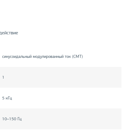
действие
синусоидальный модулированный ток (СМТ)
1
5 кГц
10–150 Гц