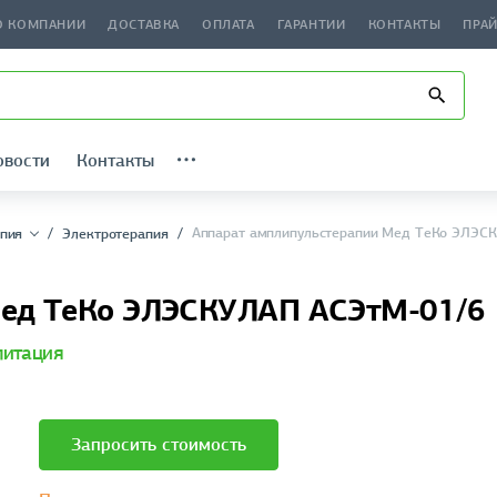
О КОМПАНИИ
ДОСТАВКА
ОПЛАТА
ГАРАНТИИ
КОНТАКТЫ
ПРА
овости
Контакты
Аппарат амплипульстерапии Мед ТеКо ЭЛЭС
пия
Электротерапия
Мед ТеКо ЭЛЭСКУЛАП АСЭтМ-01/6
литация
Запросить стоимость