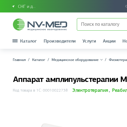
СНГ и другие страны
Каталог
Производители
Услуги
Акции
Н
Главная
Каталог
Медицинское оборудование
Физиотера
Аппарат амплипульстерапии 
Электротерапия
,
Реаби
Код товара в 1С: 00010022738