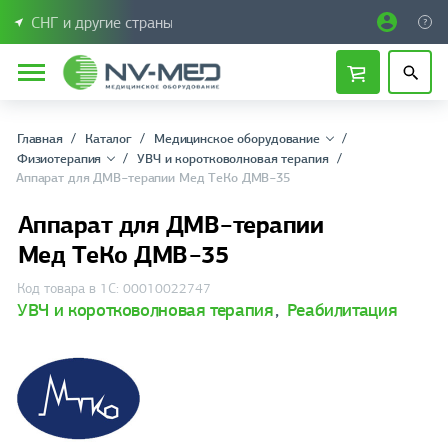
СНГ и другие страны
Главная
Каталог
Медицинское оборудование
Физиотерапия
УВЧ и коротковолновая терапия
Аппарат для ДМВ−терапии Мед ТеКо ДМВ−35
Аппарат для ДМВ−терапии
Мед ТеКо ДМВ−35
Код товара в 1С: 00010022747
УВЧ и коротковолновая терапия
,
Реабилитация