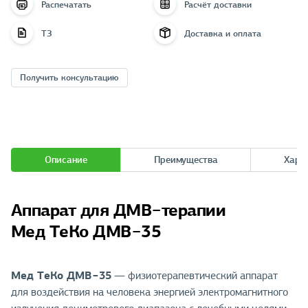
Распечатать
Расчёт доставки
ТЗ
Доставка и оплата
Получить консультацию
Описание
Преимущества
Хара
Аппарат для ДМВ−терапии
Мед ТеКо ДМВ−35
Мед ТеКо ДМВ−35
— физиотерапевтический аппарат
для воздействия на человека энергией электромагнитного