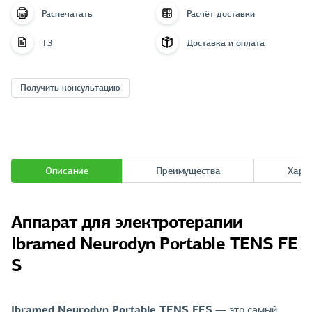
Распечатать
Расчёт доставки
ТЗ
Доставка и оплата
Получить консультацию
Описание
Преимущества
Хара
Аппарат для электротерапии
Ibramed Neurodyn Portable TENS FE
S
Ibramed Neurodyn Portable TENS FES
— это самый