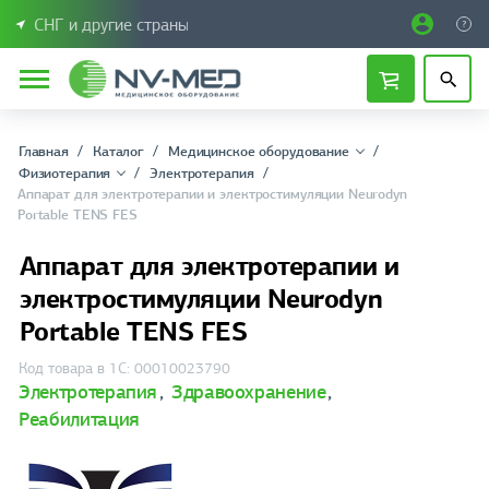
СНГ и другие страны
Главная
Каталог
Медицинское оборудование
Физиотерапия
Электротерапия
Аппарат для электротерапии и электростимуляции Neurodyn
Portable TENS FES
Аппарат для электротерапии и
электростимуляции Neurodyn
Portable TENS FES
Код товара в 1С: 00010023790
Электротерапия
,
Здравоохранение
,
Реабилитация