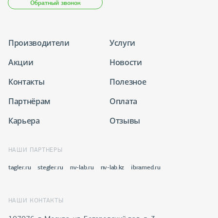
Обратный звонок
Производители
Услуги
Акции
Новости
Контакты
Полезное
Партнёрам
Оплата
Карьера
Отзывы
НАШИ ПАРТНЕРЫ
tagler.ru
stegler.ru
nv-lab.ru
nv-lab.kz
ibramed.ru
НАШИ КОНТАКТЫ