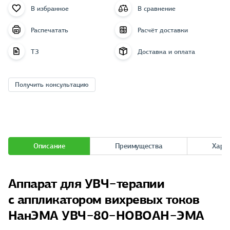
В избранное
В сравнение
Распечатать
Расчёт доставки
ТЗ
Доставка и оплата
Получить консультацию
Описание
Преимущества
Хара
Аппарат для УВЧ−терапии
с аппликатором вихревых токов
НанЭМА УВЧ−80−НОВОАН−ЭМА