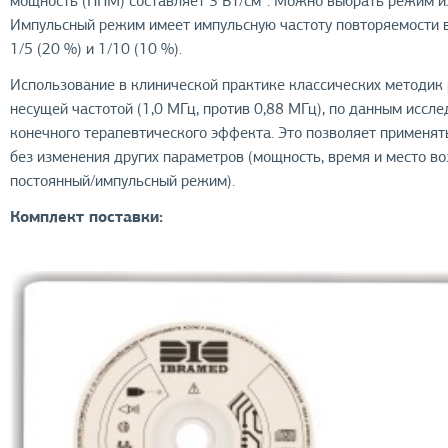
мощность (ППМ) составляет 3 Вт/cм². Можно выбрать режим и
Импульсный режим имеет импульсную частоту повторяемости в 1
1/5 (20 %) и 1/10 (10 %).
Использование в клинической практике классических методик 
несущей частотой (1,0 МГц, против 0,88 МГц), по данным иссл
конечного терапевтического эффекта. Это позволяет применят
без изменения других параметров (мощность, время и место в
постоянный/импульсный режим).
Комплект поставки: