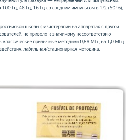
злучения ультразвука — непрерывный или импульсный.
00 Гц, 48 Гц, 16 Гц со средним импульсом в 1/2 (50 %),
российской школы физиотерапии на аппаратах с другой
едователей, не привело к значимому несоответствию
ь классические привычные методики 0,88 МГц на 1,0 МГц
оздействия, лабильная/стационарная методика,