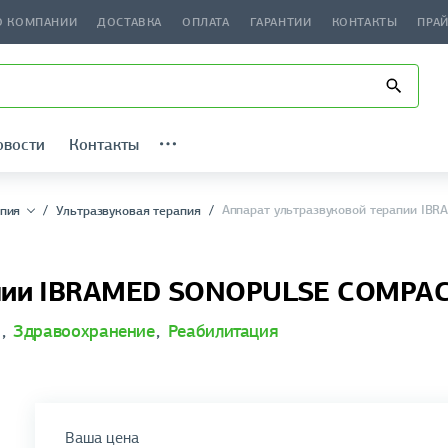
О КОМПАНИИ
ДОСТАВКА
ОПЛАТА
ГАРАНТИИ
КОНТАКТЫ
ПРА
овости
Контакты
Аппарат ультразвуковой терапии I
пия
Ультразвуковая терапия
апии IBRAMED SONOPULSE COMPAC
я
,
Здравоохранение
,
Реабилитация
Ваша цена