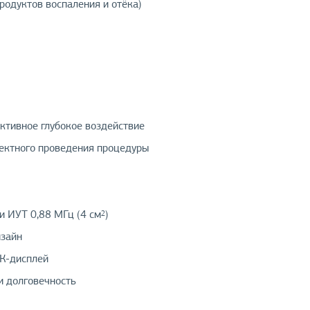
родуктов воспаления и отёка)
ктивное глубокое воздействие
ректного проведения процедуры
 и ИУТ 0,88 МГц (4 см
)
2
изайн
ЖК-дисплей
и долговечность