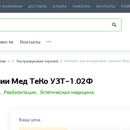
О КОМПАНИИ
ДОСТАВКА
ОПЛАТА
ГАРАНТИИ
КОНТАКТЫ
ПРА
овости
Контакты
Аппарат ультразвуковой терапии Ме
пия
Ультразвуковая терапия
пии Мед ТеКо УЗТ−1.02Ф
я
,
Реабилитация
,
Эстетическая медицина
Ваша цена