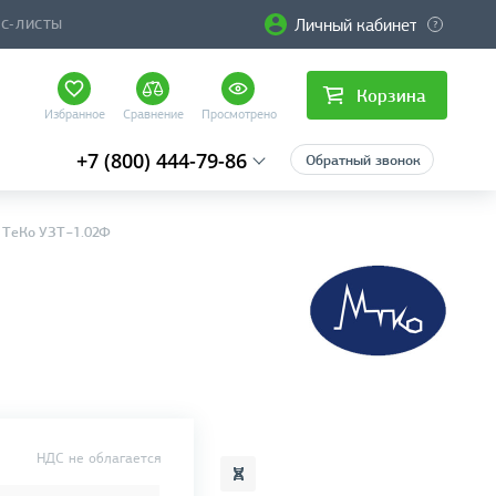
Личный кабинет
ЙС-ЛИСТЫ
Корзина
Избранное
Сравнение
Просмотрено
+7 (800) 444-79-86
Обратный звонок
д ТеКо УЗТ−1.02Ф
НДС не облагается