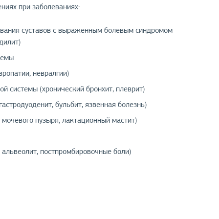
ниях при заболеваниях:
евания суставов с выраженным болевым синдромом
ндилит)
темы
ропатии, невралгии)
й системы (хронический бронхит, плеврит)
гастродуоденит, бульбит, язвенная болезнь)
 мочевого пузыря, лактационный мастит)
, альвеолит, постпромбировочные боли)