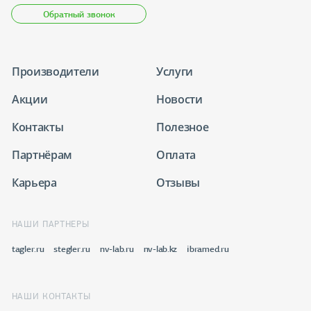
Обратный звонок
Производители
Услуги
Акции
Новости
Контакты
Полезное
Партнёрам
Оплата
Карьера
Отзывы
НАШИ ПАРТНЕРЫ
tagler.ru
stegler.ru
nv-lab.ru
nv-lab.kz
ibramed.ru
НАШИ КОНТАКТЫ