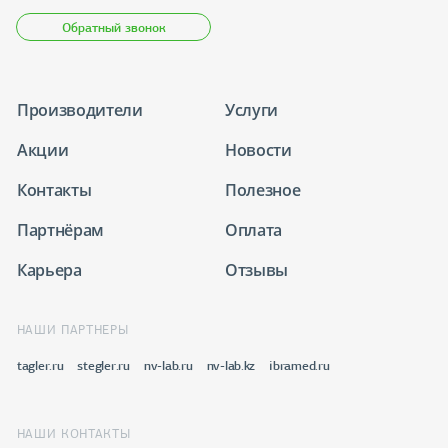
Обратный звонок
Производители
Услуги
Акции
Новости
Контакты
Полезное
Партнёрам
Оплата
Карьера
Отзывы
НАШИ ПАРТНЕРЫ
tagler.ru
stegler.ru
nv-lab.ru
nv-lab.kz
ibramed.ru
НАШИ КОНТАКТЫ