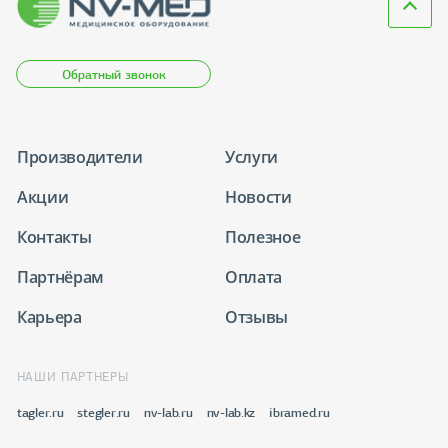
Обратный звонок
Производители
Услуги
Акции
Новости
Контакты
Полезное
Партнёрам
Оплата
Карьера
Отзывы
НАШИ ПАРТНЕРЫ
tagler.ru
stegler.ru
nv-lab.ru
nv-lab.kz
ibramed.ru