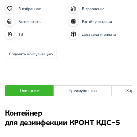
В избранное
В сравнение
Распечатать
Расчёт доставки
ТЗ
Доставка и оплата
Получить консультацию
Описание
Преимущества
Хара
Контейнер
для дезинфекции КРОНТ КДС−5