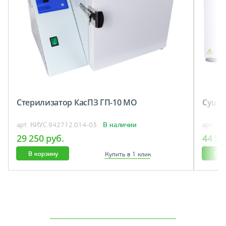
Стерилизатор КасПЗ ГП-10 МО
Сушил
В наличии
арт. КИУС.942712.014-03
арт. 20
29 250 руб.
44 51
В корзину
В к
Купить в 1 клик