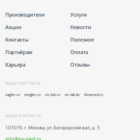
Производители
Услуги
Акции
Новости
Контакты
Полезное
Партнёрам
Оплата
Карьера
Отзывы
НАШИ ПАРТНЕРЫ
tagler.ru
stegler.ru
nv-lab.ru
nv-lab.kz
ibramed.ru
НАШИ КОНТАКТЫ
107076, г. Москва, ул. Богородский вал, д. 3
info@nv-med.ru