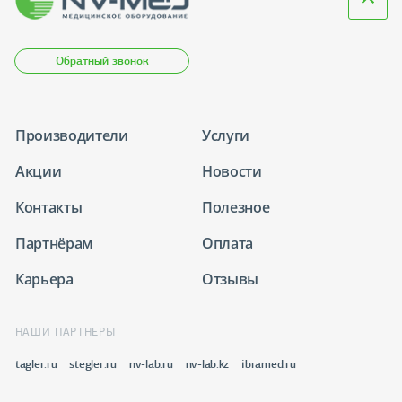
Обратный звонок
Производители
Услуги
Акции
Новости
Контакты
Полезное
Партнёрам
Оплата
Карьера
Отзывы
НАШИ ПАРТНЕРЫ
tagler.ru
stegler.ru
nv-lab.ru
nv-lab.kz
ibramed.ru