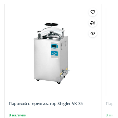
Паровой стерилизатор Stegler VK-35
Паров
В наличии
В нали