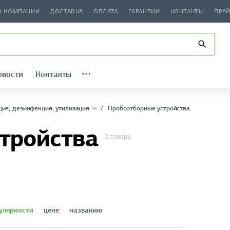
О КОМПАНИИ
ДОСТАВКА
ОПЛАТА
ГАРАНТИИ
КОНТАКТЫ
ПРА
овости
Контакты
ция, дезинфекция, утилизация
Пробоотборные устройства
тройства
2 товара
улярности
цене
названию