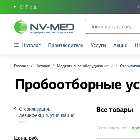
СНГ и другие страны
Каталог
Производители
Услуги
Акции
Н
Главная
Каталог
Медицинское оборудование
Стерилиза
Пробоотборные ус
Все товары
Стерилизация,
дезинфекция, утилизация
(203)
поп
Сортировать по:
Цена,
руб.