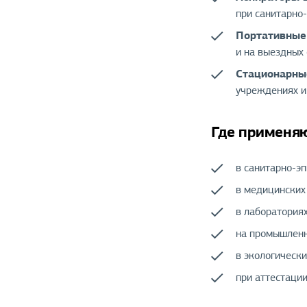
при санитарно
Портативные
и на выездных
Стационарны
учреждениях и
Где применя
в санитарно-э
в медицинских 
в лабораториях
на промышленн
в экологически
при аттестации