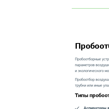
Пробоот
Пробоотборные устр
параметров воздушн
и экологического м
Пробоотбор воздуха
трубки или иные ул
Типы пробоо
Аспираторы в