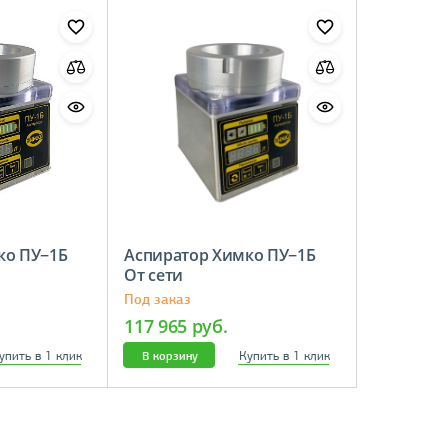
ко ПУ−1Б
Аспиратор Химко ПУ−1Б
От сети
Под заказ
117 965 руб.
упить в 1 клик
Купить в 1 клик
В корзину