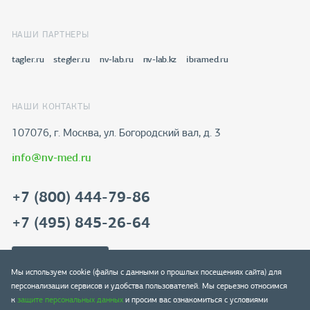
НАШИ ПАРТНЕРЫ
tagler.ru
stegler.ru
nv-lab.ru
nv-lab.kz
ibramed.ru
НАШИ КОНТАКТЫ
107076, г. Москва, ул. Богородский вал, д. 3
info@nv-med.ru
+7 (800) 444-79-86
+7 (495) 845-26-64
Скачать реквизиты
Мы используем cookie (файлы с данными о прошлых посещениях сайта) для
персонализации сервисов и удобства пользователей. Мы серьезно относимся
к
защите персональных данных
и просим вас ознакомиться с условиями