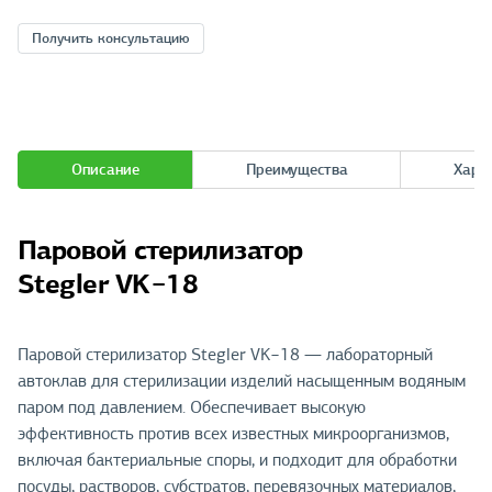
Получить консультацию
Описание
Преимущества
Хара
Паровой стерилизатор
Stegler VK−18
Паровой стерилизатор Stegler VK−18 — лабораторный
автоклав для стерилизации изделий насыщенным водяным
паром под давлением. Обеспечивает высокую
эффективность против всех известных микроорганизмов,
включая бактериальные споры, и подходит для обработки
посуды, растворов, субстратов, перевязочных материалов,