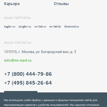
Карьера
Отзывы
НАШИ ПАРТНЕРЫ
tagler.ru
stegler.ru
nv-lab.ru
nv-lab.kz
ibramed.ru
НАШИ КОНТАКТЫ
107076, г. Москва, ул. Богородский вал, д. 3
info@nv-med.ru
+7 (800) 444-79-86
+7 (495) 845-26-64
Скачать реквизиты
Мы используем cookie (файлы с данными о прошлых посещениях сайта) для
персонализации сервисов и удобства пользователей. Мы серьезно относимся