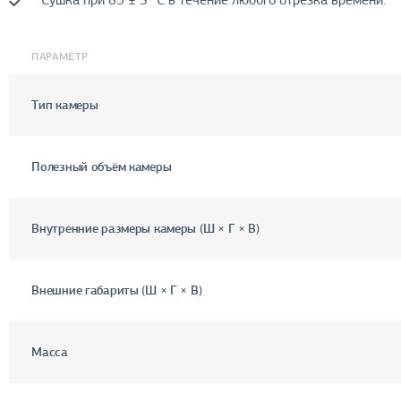
Сушка при 85 ± 3 °C в течение любого отрезка времени.
ПАРАМЕТР
Тип камеры
Полезный объём камеры
Внутренние размеры камеры (Ш × Г × В)
Внешние габариты (Ш × Г × В)
Масса