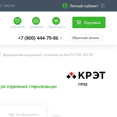
Личный кабинет
ЙС-ЛИСТЫ
Корзина
Избранное
Сравнение
Просмотрено
+7 (800) 444-79-86
Обратный звонок
Двухдверный воздушный стерилизатор КасПЗ ГПД-320 ПЗ
ля отделения стерилизации
НДС не облагается