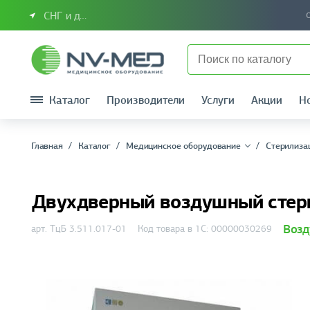
СНГ и другие страны
Каталог
Производители
Услуги
Акции
Н
Главная
Каталог
Медицинское оборудование
Стерилиза
Двухдверный воздушный стер
Возд
арт. ТцБ 3.511.017-01
Код товара в 1С: 00000030269