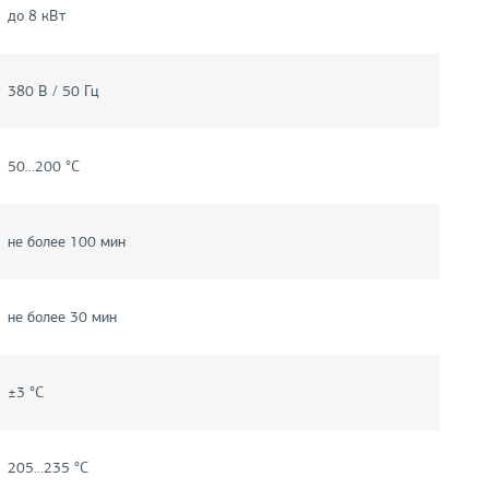
до 8 кВт
380 В / 50 Гц
50…200 °C
не более 100 мин
не более 30 мин
±3 °C
205…235 °C