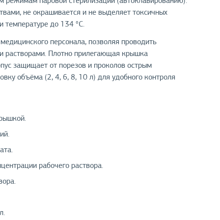
ым режимам паровой стерилизации (автоклавированию).
ами, не окрашивается и не выделяет токсичных
и температуре до 134 °С.
 медицинского персонала, позволяя проводить
ми растворами. Плотно прилегающая крышка
пус защищает от порезов и проколов острым
ку объёма (2, 4, 6, 8, 10 л) для удобного контроля
рышкой.
ий.
ата.
центрации рабочего раствора.
вора.
л.