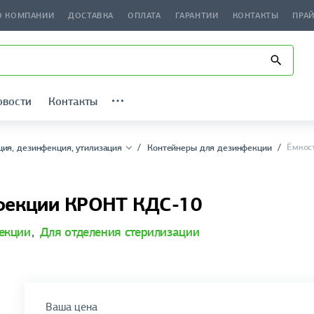
О КОМПАНИИ
ДОСТАВКА
ОПЛАТА
ГАРАНТИИ
КОНТАКТЫ
ПРА
овости
Контакты
Ёмкос
ция, дезинфекция, утилизация
Контейнеры для дезинфекции
нфекции КРОНТ КДС-10
екции
,
Для отделения стерилизации
Ваша цена