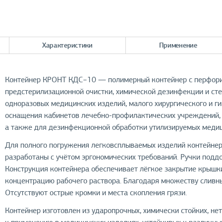
Характеристики
Применение
Контейнер КРОНТ КДС−10 — полимерный контейнер с перфори
предстерилизационной очистки, химической дезинфекции и сте
одноразовых медицинских изделий, малого хирургического и г
оснащения кабинетов лечебно-профилактических учреждений, 
а также для дезинфекционной обработки утилизируемых медиц
Для полного погружения легковсплываемых изделий контейнер
разработаны с учётом эргономических требований. Ручки подд
Конструкция контейнера обеспечивает лёгкое закрытие крышки
концентрацию рабочего раствора. Благодаря множеству сливны
Отсутствуют острые кромки и места скопления грязи.
Контейнер изготовлен из ударопрочных, химически стойких, н