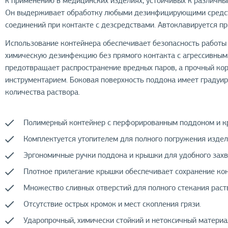
к применению в медицинских изделиях, устойчивых к различн
Он выдерживает обработку любыми дезинфицирующими средств
соединений при контакте с дезсредствами. Автоклавируется пр
Использование контейнера обеспечивает безопасность работы
химическую дезинфекцию без прямого контакта с агрессивны
предотвращает распространение вредных паров, а прочный кор
инструментарием. Боковая поверхность поддона имеет градуиров
количества раствора.
Полимерный контейнер с перфорированным поддоном и к
Комплектуется утопителем для полного погружения издел
Эргономичные ручки поддона и крышки для удобного захв
Плотное прилегание крышки обеспечивает сохранение кон
Множество сливных отверстий для полного стекания раст
Отсутствие острых кромок и мест скопления грязи.
Ударопрочный, химически стойкий и нетоксичный материа