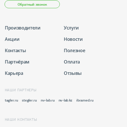
Обратный звонок
Производители
Услуги
Акции
Новости
Контакты
Полезное
Партнёрам
Оплата
Карьера
Отзывы
НАШИ ПАРТНЕРЫ
tagler.ru
stegler.ru
nv-lab.ru
nv-lab.kz
ibramed.ru
НАШИ КОНТАКТЫ