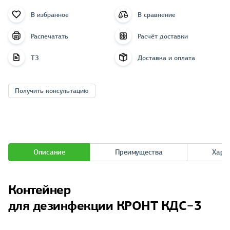
В избранное
В сравнение
Распечатать
Расчёт доставки
ТЗ
Доставка и оплата
Получить консультацию
Описание
Преимущества
Хара
Контейнер
для дезинфекции КРОНТ КДС−3