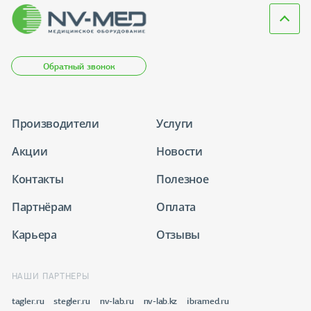
Обратный звонок
Производители
Услуги
Акции
Новости
Контакты
Полезное
Партнёрам
Оплата
Карьера
Отзывы
НАШИ ПАРТНЕРЫ
tagler.ru
stegler.ru
nv-lab.ru
nv-lab.kz
ibramed.ru