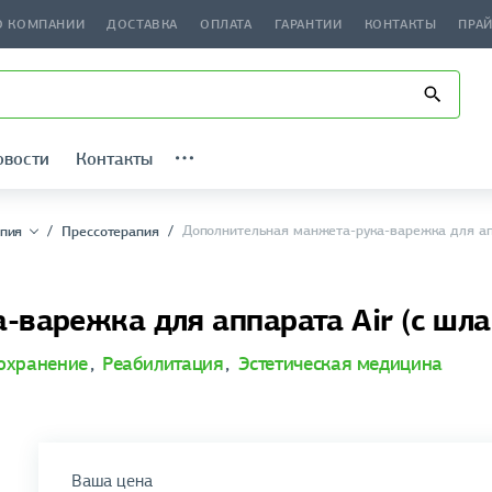
О КОМПАНИИ
ДОСТАВКА
ОПЛАТА
ГАРАНТИИ
КОНТАКТЫ
ПРА
овости
Контакты
Дополнительная манжета-рука-варежка для апп
пия
Прессотерапия
варежка для аппарата Air (с шла
охранение
,
Реабилитация
,
Эстетическая медицина
Ваша цена