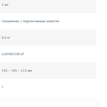
2 шт.
Секционная, с подключаемым шлангом
0,4 кг
0,00585338 м³
165 × 165 × 215 мм
1