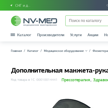
СНГ и другие страны
Каталог
Производители
Услуги
Акции
Н
Главная
Каталог
Медицинское оборудование
Физиотера
Дополнительная манжета-рука-
Прессотерапия
,
Здраво
Код товара в 1С: 00010014441