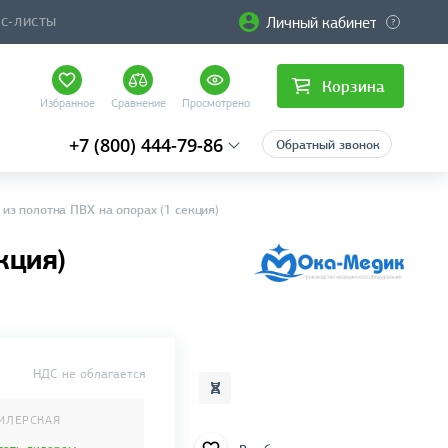
Личный кабинет
ЙС-ЛИСТЫ
Корзина
Избранное
Сравнение
Просмотрено
+7 (800) 444-79-86
Обратный звонок
з полотна ПВХ на опорах (1 секция)
кция)
НДС не облагается
ИЛЕРСКАЯ