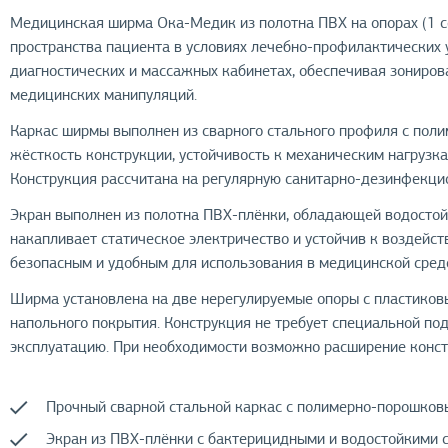
Медицинская ширма Ока-Медик из полотна ПВХ на опорах (1 с
пространства пациента в условиях лечебно-профилактических
диагностических и массажных кабинетах, обеспечивая зониро
медицинских манипуляций.
Каркас ширмы выполнен из сварного стального профиля с пол
жёсткость конструкции, устойчивость к механическим нагрузка
Конструкция рассчитана на регулярную санитарно-дезинфекци
Экран выполнен из полотна ПВХ-плёнки, обладающей водостой
накапливает статическое электричество и устойчив к воздейс
безопасным и удобным для использования в медицинской сред
Ширма установлена на две нерегулируемые опоры с пластик
напольного покрытия. Конструкция не требует специальной по
эксплуатацию. При необходимости возможно расширение конст
Прочный сварной стальной каркас с полимерно-порошков
Экран из ПВХ-плёнки с бактерицидными и водостойкими 