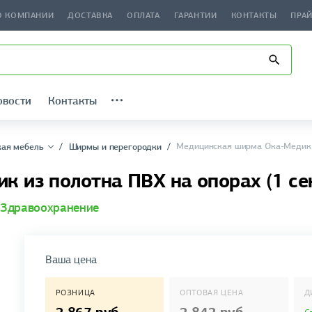
О КОМПАНИИ
ДОСТАВКА
ОПЛАТА
ГАРАНТИИ
КОНТАКТЫ
ПРА
овости
Контакты
Медицинская ширма Ока-Медик и
ая мебель
Ширмы и перегородки
 из полотна ПВХ на опорах (1 се
Здравоохранение
Ваша цена
РОЗНИЦА
ОПТОВАЯ ЦЕНА
Д