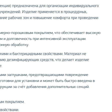
екция) предназначена для организации индивидуального
 учреждений. Изделие применяется в процедурных,
вание рабочих зон и повышение комфорта при проведении
имерно-порошковым покрытием, что обеспечивает высокую
м и долговечность при интенсивной эксплуатации.
онную обработку.
кими и бактерицидными свойствами. Материал не
твию дезинфицирующих средств, что делает изделие
е.
овыми заглушками, предотвращающими повреждение
дготовки для установки и может быть быстро введена в
рукции за счёт добавления дополнительных секций.
ым покрытием.
свойствами.