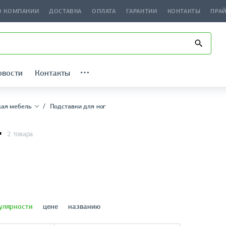
О КОМПАНИИ
ДОСТАВКА
ОПЛАТА
ГАРАНТИИ
КОНТАКТЫ
ПРА
овости
Контакты
ая мебель
Подставки для ног
г
2 товара
улярности
цене
названию