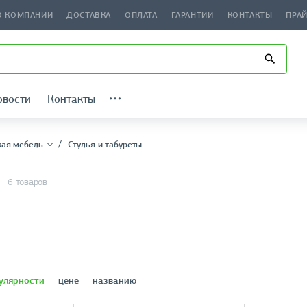
О КОМПАНИИ
ДОСТАВКА
ОПЛАТА
ГАРАНТИИ
КОНТАКТЫ
ПРА
овости
Контакты
ая мебель
Стулья и табуреты
6 товаров
улярности
цене
названию