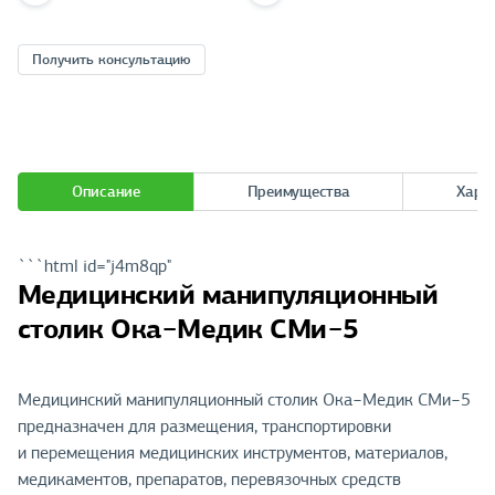
Получить консультацию
Описание
Преимущества
Хара
```html id="j4m8qp"
Медицинский манипуляционный
столик Ока−Медик СМи−5
Медицинский манипуляционный столик Ока−Медик СМи−5
предназначен для размещения, транспортировки
и перемещения медицинских инструментов, материалов,
медикаментов, препаратов, перевязочных средств