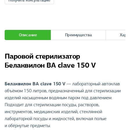
Получить консультацию
Описание
Преимущества
Хара
Паровой стерилизатор
Белаквилон BA clave 150 V
Белаквилон BA clave 150 V
— лабораторный автоклав
объёмом 150 литров, предназначенный для стерилизации
изделий насыщенным водяным паром под давлением.
Подходит для стерилизации посуды, растворов,
инструментов, медицинских изделий, стеклянной
лабораторной посуды и жидкостей, включая полые
и обёрнутые предметы.