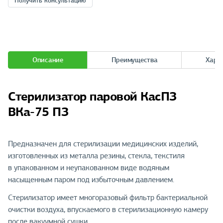
Получить консультацию
Описание
Преимущества
Хара
Стерилизатор паровой КасПЗ
ВКа-75 ПЗ
Предназначен для стерилизации медицинских изделий,
изготовленных из металла резины, стекла, текстиля
в упакованном и неупакованном виде водяным
насыщенным паром под избыточным давлением.
Стерилизатор имеет многоразовый фильтр бактериальной
очистки воздуха, впускаемого в стерилизационную камеру
после вакуумной сушки.