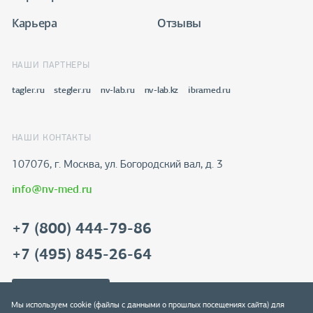
Карьера
Отзывы
НАШИ ПАРТНЕРЫ
tagler.ru
stegler.ru
nv-lab.ru
nv-lab.kz
ibramed.ru
НАШИ КОНТАКТЫ
107076, г. Москва, ул. Богородский вал, д. 3
info@nv-med.ru
+7 (800) 444-79-86
+7 (495) 845-26-64
Скачать реквизиты
Мы используем cookie (файлы с данными о прошлых посещениях сайта) для