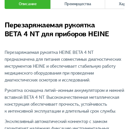
Описание
Преимущества
Хара
Перезаряжаемая рукоятка
BETA 4 NT для приборов HEINE
Перезаряжаемая рукоятка HEINE BETA 4 NT
предназначена для питания совместимых диагностических
инструментов HEINE и обеспечивает стабильную работу
медицинского оборудования при проведении
диагностических осмотров и исследований.
Рукоятка оснащена литий−ионным аккумулятором и нижней
вставкой BETA 4 NT. Высококачественная металлическая
конструкция обеспечивает прочность, устойчивость
к интенсивной эксплуатации и длительный срок службы.
Эксклюзивный автоматический коннектор с замком
гарантирует надёжную фиксацию инструментальных