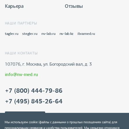
Карьера
Отзывы
НАШИ ПАРТНЕРЫ
tagler.ru
stegler.ru
nv-lab.ru
nv-lab.kz
ibramed.ru
НАШИ КОНТАКТЫ
107076, г. Москва, ул. Богородский вал, д. 3
info@nv-med.ru
+7 (800) 444-79-86
+7 (495) 845-26-64
Скачать реквизиты
Мы используем cookie (файлы с данными о прошлых посещениях сайта) для
персонализации сервисов и удобства пользователей. Мы серьезно относимся