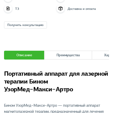
ТЗ
Доставка и оплата
Получить консультацию
Описание
Преимущества
Хара
Портативный аппарат для лазерной
терапии Бином
УзорМед−Макси−Артро
Бином УзорМед−Макси−Артро — портативный аппарат
магнитолазерной терапии, предназначенный для лечения